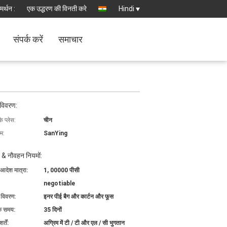
मर्थन :
एक उद्धरण की विनती करे
Hindi
संपर्क करें
समाचार
 विवरण:
के प्लेस:
चीन
ाम:
SanYing
 & नौवहन नियमों:
 आदेश मात्रा:
1, 00000 पीसी
negotiable
ग विवरण:
इनर पीई बैग और कार्टन और फूस
के समय:
35 दिनों
्तें:
अग्रिम में टी / टी और एल / सी भुगतान