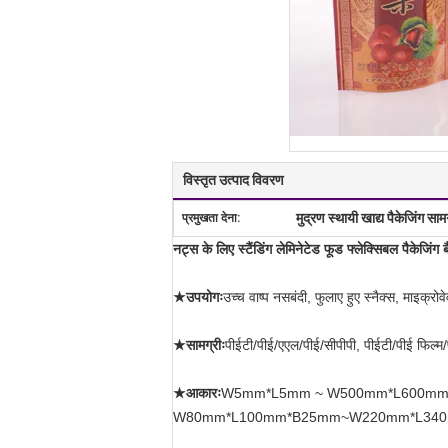
विस्तृत उत्पाद विवरण
मुद्रण स्थायी खाद्य पैकेजिंग साम
प्रमुखता देना:
नट्स के लिए स्टैंडिंग लेमिनेटेड फूड फ्लेक्सिबल पैकेजिंग ब
★उपयोगः
उच्च वाष्प नसबंदी, फुलाए हुए स्नैक्स, माइक्
★सामग्रीः
पीईटी/पीई/एएल/पीई/सीपीपी, पीईटी/पीई फिल्म/
★आकारः
W5mm*L5mm ~ W500mm*L600mm दो या 
W80mm*L100mm*B25mm~W220mm*L340mm*B6