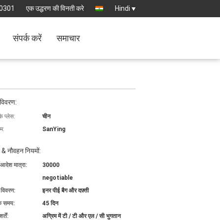
0301
एक उद्धरण की विनती करे
Hindi
संपर्क करें
समाचार
 विवरण:
के प्लेस:
चीन
ाम:
SanYing
 & नौवहन नियमों:
 आदेश मात्रा:
30000
negotiable
ग विवरण:
इनर पीई बैग और दफ़्ती
के समय:
45 दिन
्तें:
अग्रिम में टी / टी और एल / सी भुगतान