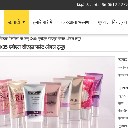
बिक्री & समर्थन :
86-0512-8277
उत्पादों
हमारे बारे में
कारखाना भ्रमण
गुणवत्ता नियंत्रण
ॉस्मेटिक पैकेजिंग के लिए Φ35 एबीएल सीएएल फ्लैट ओवल ट्यूब
िए Φ35 एबीएल सीएएल फ्लैट ओवल ट्यूब
उत्पाद
उत्पत्ति 
ब्रांड न
भुगतान
न्यूनतम
मूल्य:
पैकेजिं
प्रसव 
भुगतान शर