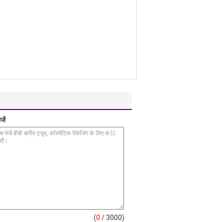
जें
(
0
/ 3000)