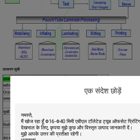
उपकरण सूची
उपकरण
मूल
मात्रा
मशीन लाइनों उड़ा
जर्मनी
2
एक संदेश छोड़ें
Gravure प्रेस
tiawan
6
एक्सट्रूज़न फाड़ना
जर्मनी
2
जापान
2
सूखी फाड़ना
ताइवान
3
इटली
1
स्लिटिंग
जर्मनी
3
ताइवान
13
कंद बनाने की मशीन
स्विट्जरलैंड
9