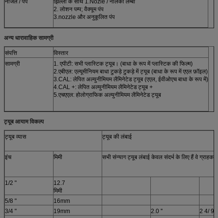
नोजल / पंप
झिल्ली के साथ 1.Nozle / नलिका लम्बी
2. लोशन पम्प; वैक्यूम पंप
3.nozzle और अनुकूलित पंप
अन्य धारावाहिक सामग्री
संपत्ति
विस्तार
सामग्री
1. एपीटी: सभी प्लास्टिक ट्यूब। (बाधा के रूप में प्लास्टिक की फिल्म)
2.एबीएल: एल्यूमीनियम बाधा टुकड़े टुकड़े में ट्यूब (बाधा के रूप में एएल फ़ॉइल)
3.CAL: लेपित अल्युनीमियम लैमिनेटेड ट्यूब (एएल, ईवीओएच बाधा के रूप में)
4.CAL +: लेपित अल्युनीमियम लैमिनेटेड ट्यूब +
5.एचएएल: होलोग्राफिक अल्युनीमियम लैमिनेटेड ट्यूब
ट्यूब आयाम विकल्प
ट्यूब व्यास
ट्यूब की लंबाई
इंच
मिमी
सभी संन्याग ट्यूब लंबाई केवल संदर्भ के लिए हैं
वे ग्राहक
1/2 "
12.7
मिमी
5/8 "
16mm
3/4 "
19mm
2.0 ''
2 4/ 9 ''