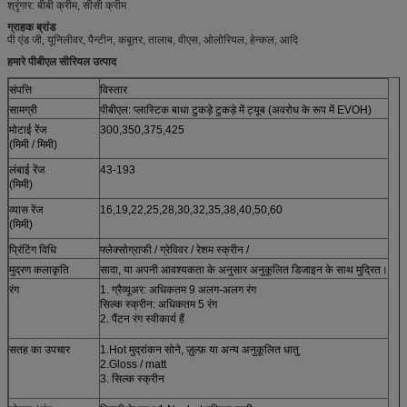
श्रृंगार: बीबी क्रीम, सीसी क्रीम
ग्राहक ब्रांड
पी एंड जी, यूनिलीवर, पैन्टीन, कबूतर, तालाब, वीएस, ओलोरियल, हेन्कल, आदि
हमारे पीबीएल सीरियल उत्पाद
संपत्ति
विस्तार
सामग्री
पीबीएल: प्लास्टिक बाधा टुकड़े टुकड़े में ट्यूब (अवरोध के रूप में EVOH)
मोटाई रेंज
300,350,375,425
(मिमी / मिमी)
लंबाई रेंज
43-193
(मिमी)
व्यास रेंज
16,19,22,25,28,30,32,35,38,40,50,60
(मिमी)
प्रिंटिंग विधि
फ्लेक्सोग्राफी / ग्रेविवर / रेशम स्क्रीन /
मुद्रण कलाकृति
सादा, या अपनी आवश्यकता के अनुसार अनुकूलित डिजाइन के साथ मुद्रित।
रंग
1. ग्रैव्यूअर: अधिकतम 9 अलग-अलग रंग
सिल्क स्क्रीन: अधिकतम 5 रंग
2. पैंटन रंग स्वीकार्य हैं
सतह का उपचार
1.Hot मुद्रांकन सोने, ज़ुल्फ़ या अन्य अनुकूलित धातु
2.Gloss / matt
3. सिल्क स्क्रीन