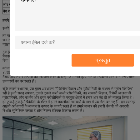
शोर मोल्ड लाइन्स
चीन
36
बैग बनाने की मशीन
जापान
7
हमारे बारे में
हमारे आर एंड डी
हम मानते हैं कि सभी कर्मचारियों के व्यावसायिक अनुभव और योगदान से एक महान उत्पाद बनाया गया है।
चल रहे समर्थन से एक नए ग्राहक संबंध की शुरुआत से, पेशेवरों की हमारी टीम का लक्ष्य एक लक्ष्य है, जो
ग्राहक संतुष्टि है।
टुकड़े टुकड़े में पैकेजिंग सामग्री पर हमारी कंपनी का फोकस हमें एक स्वतंत्र प्रौद्योगिकी अनुसंधान एवं
विकास केंद्र स्थापित करने के लिए प्रेरित करता है, जिसने हमारे क्षेत्र में उन्नत तकनीक का परिचय
प्रस्तुत
दिया।
वर्तमान में हमारे पास आरएंडडी इंजीनियरों की एक 28 सदस्यीय टीम है; उपकरण और प्रौद्योगिकी के लिए
7, उत्पाद आर एंड डी के लिए 10, मानकीकरण के लिए 4 और डिजाइन के लिए 5। हम कच्चे माल, अर्द्ध
तैयार और तैयार उत्पादों का निरीक्षण करने के लिए 13 उन्नत प्रयोगात्मक उपकरण और विनिर्माण परीक्षण
उपकरणों का घर रखते हैं।
चूंकि हमारी स्थापना, एक मुख्य अवधारणा "पैकेजिंग विज्ञान और प्रौद्योगिकी के माध्यम से ग्रीन पैकेजिंग"
रही है हमने सतह उपचार, टुकड़े टुकड़े करने वाली प्रौद्योगिकी, नई सामग्री विज्ञान, विरोधी जालसाजी
प्रौद्योगिकी, और नए बैग और ट्यूब प्रौद्योगिकी के प्रमुख क्षेत्रों में हमारे आर एंड डी को मजबूत किया है।
हम टुकड़े टुकड़े में पैकेजिंग के क्षेत्र में हमारे तकनीकी नवाचारों के भाग में एक नेता बन गए हैं। हम स्वतंत्र
आईपी अधिकारों के माध्यम से उत्पाद के फायदे रखते हैं जो हमारे बाजार की हमारी कंपनी की अग्रणी
स्थिति सुनिश्चित करता है और निरंतर वैश्विक विकास करता है।