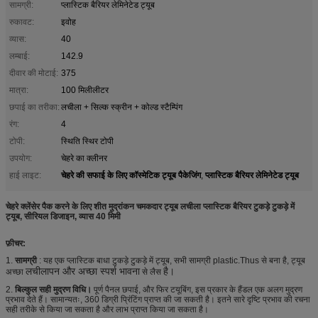
सामग्री:
प्लास्टिक बैरियर लेमिनेटेड ट्यूब
रुकावट:
इवोह
व्यास:
40
लम्बाई:
142.9
दीवार की मोटाई:
375
मात्रा:
100 मिलीलीटर
छपाई का तरीका:
लचीला + सिल्क स्क्रीन + कोल्ड स्टैम्पिंग
रंग:
4
टोपी:
स्थिति स्थिर टोपी
उपयोग:
चेहरे का क्लीनर
चेहरे की सफाई के लिए कॉस्मेटिक ट्यूब पैकेजिंग
प्लास्टिक बैरियर लेमिनेटेड ट्यूब
हाई लाइट:
,
चेहरे क्लेंसेर पैक करने के लिए शीत मुद्रांकन चमकदार ट्यूब लचीला प्लास्टिक बैरियर टुकड़े टुकड़े में
ट्यूब, सीरियल डिजाइन, व्यास 40 मिमी
फ़ीचर:
1.
सामग्री
: यह एक प्लास्टिक बाधा टुकड़े टुकड़े में ट्यूब, सभी सामग्री plastic.Thus से बना है, ट्यूब
लचीलापन और अच्छा स्पर्श भावना
है।
अच्छा
से लैस
2.
बिल्कुल सही मुद्रण विधि।
पूर्ण पैनल छपाई, और फिर टयूबिंग, इस प्रकार के हैंडल एक अलग मुद्रण
प्रभाव देते हैं। सामान्यतः, 360 डिग्री प्रिंटिंग प्राप्त की जा सकती है। इतने सारे दृष्टि प्रभाव की रचना
सही तरीके से किया जा सकता है और लाभ प्राप्त किया जा सकता है।