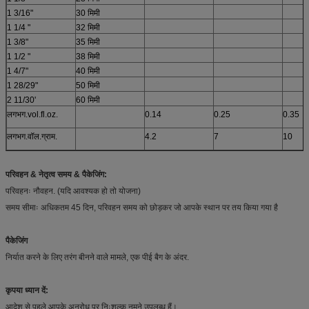
1 3/16"
30 मिमी
1 1/4 "
32 मिमी
1 3/8"
35 मिमी
1 1/2 "
38 मिमी
1 4/7"
40 मिमी
1 28/29"
50 मिमी
2 11/30'
60 मिमी
लगभग.vol.fl.oz.
0.14
0.25
0.35
लगभग.वॉल.ग्राम.
4.2
7
10
परिवहन & नेतृत्व समय & पैकेजिंग
:
परिवहनः नौवहन. (यदि आवश्यक हो तो योजना)
समय सीमाः अधिकतम 45 दिन, परिवहन समय को छोड़कर जो आपके स्थान पर तय किया गया है
पैकेजिंग
निर्यात करने के लिए तरंग बीनने वाले मामले, एक पीई बैग के अंदर.
कृपया ध्यान दें:
आदेश से पहले आपके अनुरोध पर निःशुल्क नमूने उपलब्ध हैं।