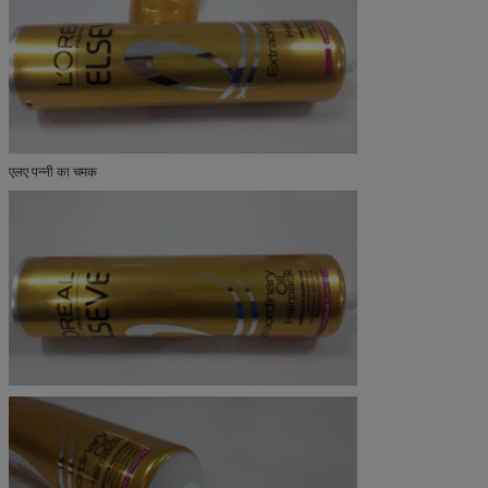
एलए पन्नी का चमक