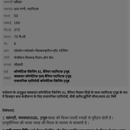
सामग्री:
एबीएल
रुकावट:
अल पन्नी, प्लास्टिक
व्यास:
50
लम्बाई:
166
मोटाई:
375
मात्रा:
70 मि.ली
रंग:
6
छाप:
ग्रेव्योर+फ्लेक्सो+सिल्कस्क्रीन+हॉट स्टैम्पिंग
टोपी:
पोजीशन-फिक्स्ड स्लिप-ऑन कैप
मानक:
जीएमपी
कॉस्मेटिक पैकेजिंग AL बैरियर प्लास्टिक ट्यूब
हाई
,
चमकदार कॉस्मेटिक एलए बैरियर प्लास्टिक ट्यूब
,
लाइट:
रासायनिक प्रतिरोधी कॉस्मेटिक पैकेजिंग ट्यूब
पर्यावरण के अनुकूल चमकदार कॉस्मेटिक पैकेजिंग AL बैरियर सिल्वर विंडो के साथ प्लास्टिक ट्यूब के रूप
में डिजाइन बाल कंडीशनर के लिए रासायनिक प्रतिरोधी, बीबी क्रीम,झुर्रियों सीरम,व्यास 40 मिमी
विशेषताएं:
.
1.
सामग्री, चमकदारABL ट्यूबः
सतह की फिल्म पतली स्याही से मुद्रित होती है।
एल्यूमीनियम की चमक सतह की फिल्म के माध्यम से चमकती है।