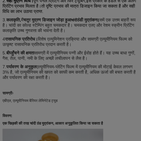
2.
सही मुद्रण विधि।
पूर्ण पैनल प्रिंटिंग और फिर ट्यूबिंग,इस प्रकार के हैंडल से एक अलग
प्रिंटिंग प्रभाव मिलता है।तो दृष्टि प्रभाव की मात्रा डिजाइन किया जा सकता है और सही
विधि का लाभ उठाया प्राप्त.
3.
कलाकृति,
मैं
चतुर मुद्रण डिजाइन
जोड़ा हुआ
ठंडी मुद्रांकन
इसमें एक उत्तम बाहरी रूप
चांदी
है। चांदी का कोल्ड स्टैम्पिंग बहुत चमकदार है। चमकदार एलए और रेशम स्क्रीन प्रिंटिंग
कलाकृति उच्च गुणवत्ता की भावना देती है।
4
रासायनिक प्रतिरोध।
विशेष एल्युमिनेशन प्रक्रिया और सामग्री एल्यूमीनियम फिल्म को
उत्कृष्ट रासायनिक प्रतिरोध प्रदान करती है।
5.
बी
पहुँचने की क्षमता
सामग्री में एल्यूमीनियम पन्नी और ईवोह होते हैं। यह उच्च बाधा गुणों,
गैस, तेल, पानी, नमी के लिए अच्छी लचीलापन से लैस है।
7.
पर्यावरण के अनुकूल
एल्यूमीनियम-प्लेटिंग फिल्म में एल्यूमीनियम की मोटाई केवल लगभग
3% है, जो एल्यूमीनियम की खपत को काफी कम करती है, अधिक ऊर्जा की बचत करती है
और पर्यावरण की रक्षा करती है।
सामग्रीः
एबीएल, एल्यूमीनियम बैरियर लेमिनेटेड ट्यूब
विवरण:
एक खिड़की की तरह चांदी ठंड मुद्रांकन, आकार अनुकूलित किया जा सकता है