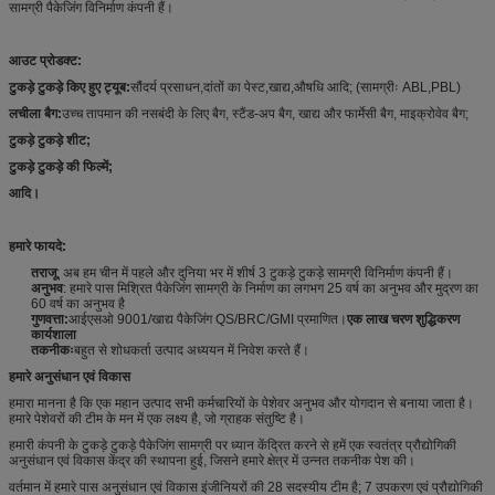
सामग्री पैकेजिंग विनिर्माण कंपनी हैं।
आउट प्रोडक्ट:
टुकड़े टुकड़े किए हुए ट्यूब
:
सौंदर्य प्रसाधन,दांतों का पेस्ट,खाद्य,औषधि आदि; (सामग्रीः ABL,PBL)
लचीला बैग
:
उच्च तापमान की नसबंदी के लिए बैग, स्टैंड-अप बैग, खाद्य और फार्मेसी बैग, माइक्रोवेव बैग;
टुकड़े टुकड़े शीट
;
टुकड़े टुकड़े की फिल्में
;
आदि।
हमारे फायदे:
तराजू
: अब हम चीन में पहले और दुनिया भर में शीर्ष 3 टुकड़े टुकड़े सामग्री विनिर्माण कंपनी हैं।
अनुभव
: हमारे पास मिश्रित पैकेजिंग सामग्री के निर्माण का लगभग 25 वर्ष का अनुभव और मुद्रण का
60 वर्ष का अनुभव है
गुणवत्ता:
आईएसओ 9001/खाद्य पैकेजिंग QS/BRC/GMI प्रमाणित।
एक लाख चरण शुद्धिकरण
कार्यशाला
तकनीकः
बहुत से शोधकर्ता उत्पाद अध्ययन में निवेश करते हैं।
हमारे अनुसंधान एवं विकास
हमारा मानना है कि एक महान उत्पाद सभी कर्मचारियों के पेशेवर अनुभव और योगदान से बनाया जाता है।
हमारे पेशेवरों की टीम के मन में एक लक्ष्य है, जो ग्राहक संतुष्टि है।
हमारी कंपनी के टुकड़े टुकड़े पैकेजिंग सामग्री पर ध्यान केंद्रित करने से हमें एक स्वतंत्र प्रौद्योगिकी
अनुसंधान एवं विकास केंद्र की स्थापना हुई, जिसने हमारे क्षेत्र में उन्नत तकनीक पेश की।
वर्तमान में हमारे पास अनुसंधान एवं विकास इंजीनियरों की 28 सदस्यीय टीम है; 7 उपकरण एवं प्रौद्योगिकी