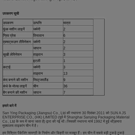
उपकरण सूची
उपकरण
उत्पत्ति
मात्रा
फूंक मशीन लाइनें
जर्मनी
2
ग्रिव प्रेस
तियावान
6
एक्सट्रूज़न लैमिनेशन
जर्मनी
2
जापान
2
सूखी लेमिनेशन
ताइवान
3
इटली
1
कटाई
जर्मनी
3
ताइवान
13
कंद बनाने की मशीन
स्विट्जरलैंड
9
कंधे के मोल्ड लाइनें
चीन
36
बैग बनाने की मशीन
जापान
7
हमारे बारे में
San Ying Packaging (Jiangsu) Co., Ltd की स्थापना 30 दिसंबर 2011 को SUN A JS
ENTERPRISE CO., (HK) LIMITED (पूर्व में Shanghai Sanying Packaging Material
Co., Ltd के रूप में जाना जाता है) द्वारा की गई थी।जिसकी स्थापना मार्च 1992 में हुई थी)हमारा
मुख्यालय ताइकांग चीन में है।
हम मिश्रित पैकेजिंग सामग्री के निर्माण और बिक्री पर मजबूर हैं। हम चीन में सबसे बड़ी टुकड़े टुकड़े