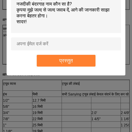
3रेशम का पर्दा
अन्य सामग्री
सम्पत्ति
विवरण
अन्य सामग्री
1.APT:सभी प्लास्टिक ट्यूब. ((प्लैस्टिक फिल्म बाधा के रूप में)
2. पीबीएल: प्लास्टिक बैरियर लेमिनेटेड ट्यूब ((EVOH बैरियर के रूप में)
3.सीएएलः लेपित एल्यूमीनियम लेमिनेट ट्यूब ((AL,EVOH बाधा के रूप में)
4.CAL+:लेपित एल्यूमीनियम लेमिनेट ट्यूब+
5.एचएएल:होलोग्राफिक एल्यूमीनियम लेमिनेटेड ट्यूब
प्रस्तुत
आयाम और संदर्भ के लिए क्षमता
ट्यूब व्यास
ट्यूब की लंबाई
इंच
मिमी
सभी Sanying ट्यूब लंबाई केवल संदर्भ के लिए कर रहे है
1/2"
12.7 मिमी
5/8"
16 मिमी
3/4"
19 मिमी
2.0'
2 4/9"
7/8"
22 मिमी
1 4/5"
1 1/6"
1"
25 मिमी
1 25/26
1 1/8"
28 मिमी