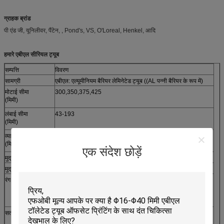
ग्राहक ब्रांड
पी एंड जी, यूनिलीवर, पैंटेन, , Pond's, VS, O'Loreal, Henkel, आदि
हमारे एबीएल सीरियल ट्यूब
सम्पत्ति
विवरण
सामग्री
एबीएल: एल्यूमीनियम बैरियर लेमिनेटेड ट्यूब ((AL पन्नी बैरियर के रूप में)
मोटाई सीमा
300,350,375,425
(मिमी)
लंबाई सीमा
43-193
(मिमी)
व्यास सीमा
16,19,22,25,28,30,32,35,38,40,50,60
(मिमी)
एक संदेश छोड़ें
मुद्रण विधि
फ्लेक्सोग्राफी/ग्रेव्री/सिल्क स्क्रीन/
मुद्रण कलाकृति
सादा, या अपनी आवश्यकता के अनुसार अनुकूलित डिजाइन के साथ मुद्रित।
रंग
1- ग्रेव्यूः अधिकतम 9 अलग-अलग रंग
रेशम का पर्दा: अधिकतम 5 रंग
2. पैनटोन रंग स्वीकार्य हैं
सतह उपचार
1.गर्म मुद्रांकन सोना, चांदी या अन्य अनुकूलित धातु.
2चमकदार/मट गायब