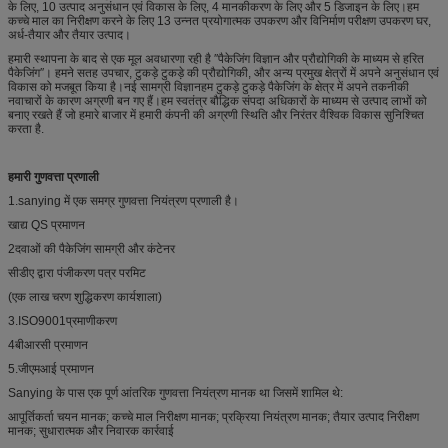
के लिए, 10 उत्पाद अनुसंधान एवं विकास के लिए, 4 मानकीकरण के लिए और 5 डिजाइन के लिए।हम
कच्चे माल का निरीक्षण करने के लिए 13 उन्नत प्रयोगात्मक उपकरण और विनिर्माण परीक्षण उपकरण घर,
अर्ध-तैयार और तैयार उत्पाद।
हमारी स्थापना के बाद से एक मूल अवधारणा रही है ′′पैकेजिंग विज्ञान और प्रौद्योगिकी के माध्यम से हरित
पैकेजिंग′′। हमने सतह उपचार, टुकड़े टुकड़े की प्रौद्योगिकी, और अन्य प्रमुख क्षेत्रों में अपने अनुसंधान एवं
विकास को मजबूत किया है।नई सामग्री विज्ञानहम टुकड़े टुकड़े पैकेजिंग के क्षेत्र में अपने तकनीकी
नवाचारों के कारण अग्रणी बन गए हैं।हम स्वतंत्र बौद्धिक संपदा अधिकारों के माध्यम से उत्पाद लाभों को
बनाए रखते हैं जो हमारे बाजार में हमारी कंपनी की अग्रणी स्थिति और निरंतर वैश्विक विकास सुनिश्चित
करता है.
हमारी गुणवत्ता प्रणाली
1.sanying में एक समग्र गुणवत्ता नियंत्रण प्रणाली है।
खाद्य QS प्रमाणन
2दवाओं की पैकेजिंग सामग्री और कंटेनर
सीडीए द्वारा पंजीकरण पत्र परमिट
(एक लाख चरण शुद्धिकरण कार्यशाला)
3.ISO9001प्रमाणीकरण
4बीआरसी प्रमाणन
5.जीएमआई प्रमाणन
Sanying के पास एक पूर्ण आंतरिक गुणवत्ता नियंत्रण मानक था जिसमें शामिल थे:
आपूर्तिकर्ता चयन मानक; कच्चे माल निरीक्षण मानक; प्रक्रिया नियंत्रण मानक; तैयार उत्पाद निरीक्षण
मानक; सुधारात्मक और निवारक कार्रवाई