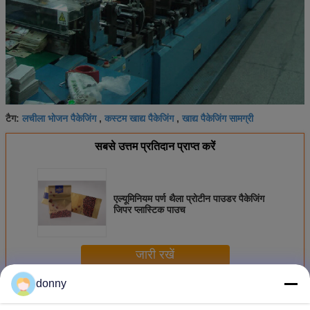
लचीला भोजन पैकेजिंग
कस्टम खाद्य पैकेजिंग
खाद्य पैकेजिंग सामग्री
टैग:
,
,
सबसे उत्तम प्रतिदान प्राप्त करें
एल्यूमिनियम पर्ण थैला प्रोटीन पाउडर पैकेजिंग
जिपर प्लास्टिक पाउच
जारी रखें
donny
खाद्य लचीले पैकेजिंग
अधिक