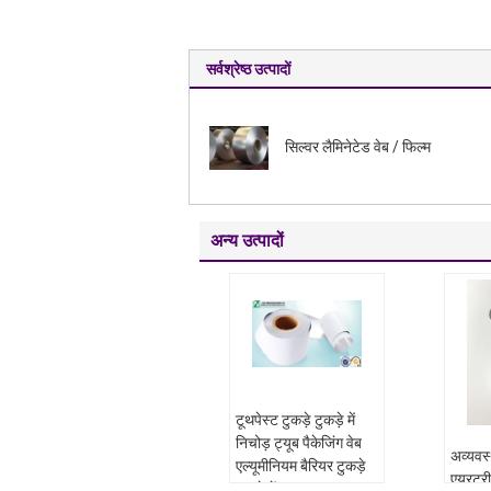
सर्वश्रेष्ठ उत्पादों
सिल्वर लैमिनेटेड वेब / फिल्म
अन्य उत्पादों
टूथपेस्ट टुकड़े टुकड़े में
निचोड़ ट्यूब पैकेजिंग वेब
अव्यवस्
एल्यूमीनियम बैरियर टुकड़े
एयरट्री
टुकड़े में ABL 250/12