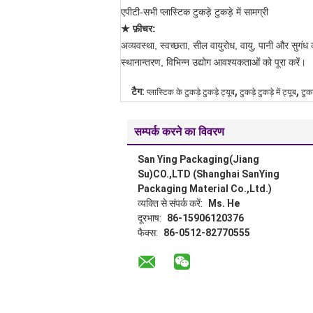
एपीटी-सभी प्लास्टिक टुकड़े टुकड़े में सामग्री
★
फ़ीचर:
अव्यवस्था, स्वच्छता, सील वायुरोध, वायु, पानी और सुगंध
स्थानान्तरण, विभिन्न उद्योग आवश्यकताओं को पूरा करें।
,
,
टैग:
प्लास्टिक के टुकड़े टुकड़े ट्यूब
टुकड़े टुकड़े में ट्यूब
टुकड
सम्पर्क करने का विवरण
San Ying Packaging(Jiang
Su)CO.,LTD (Shanghai SanYing
Packaging Material Co.,Ltd.)
व्यक्ति से संपर्क करें:
Ms. He
दूरभाष:
86-15906120376
फैक्स:
86-0512-82770555