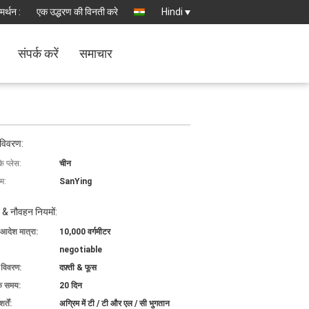
मर्थन :
एक उद्धरण की विनती करे
Hindi
संपर्क करें
समाचार
 विवरण:
के प्लेस:
चीन
ाम:
SanYing
 & नौवहन नियमों:
 आदेश मात्रा:
10,000 वर्गमीटर
negotiable
ग विवरण:
दफ़्ती & फूस
के समय:
20 दिन
्तें:
अग्रिम में टी / टी और एल / सी भुगतान