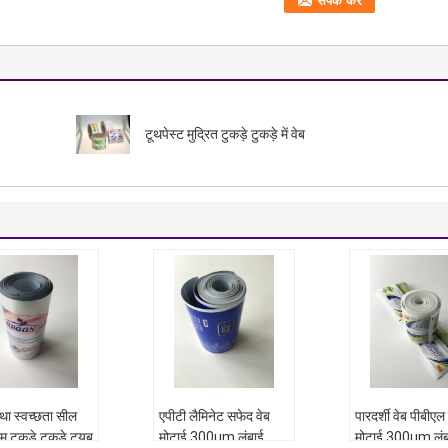
टूथपेस्ट मुद्रित टुकड़े टुकड़े में वेब
था स्वच्छता सील
एपीटी लैमिनेट सफेद वेब
पारदर्शी वेब पीबीएल 
म टुकड़े टुकड़े ट्यूब
मोटाई 300um लंबाई
मोटाई 300um लंब