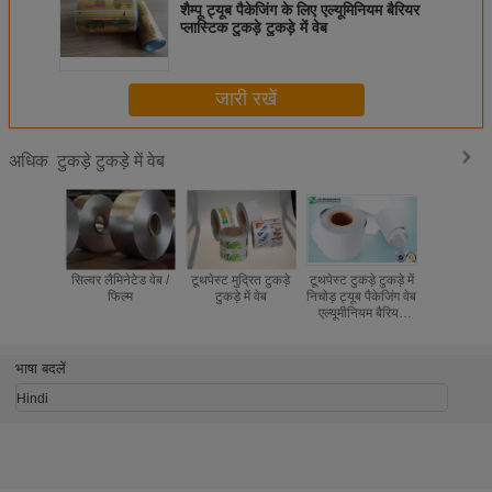
शैम्पू ट्यूब पैकेजिंग के लिए एल्यूमिनियम बैरियर
प्लास्टिक टुकड़े टुकड़े में वेब
जारी रखें
टुकड़े टुकड़े में वेब
अधिक
सिल्वर लैमिनेटेड वेब /
टूथपेस्ट मुद्रित टुकड़े
टूथपेस्ट टुकड़े टुकड़े में
अव्यवस्था स
फिल्म
टुकड़े में वेब
निचोड़ ट्यूब पैकेजिंग वेब
सील एयरट्री
एल्यूमीनियम बैरियर
टुकड़े ट्यूब
टुकड़े टुकड़े में ABL
खुशब
250/12
भाषा बदलें
Hindi