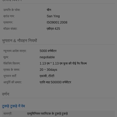
उत्पत्ति के प्लेस:
चीन
ब्रांड नाम:
San Ying
प्रमाणन:
ISO9001:2008
मॉडल संख्या:
एबीएल 425
भुगतान & नौवहन नियमों
न्यूनतम आदेश मात्रा:
5000 वर्गमीटर
मूल्य:
negotiable
पैकेजिंग विवरण:
1.13 एम * 1.13 एम फूस की पीई रैप फिल्म
प्रसव के समय:
20 ~ 30days
भुगतान शर्तें:
एल/सी, टी/टी
आपूर्ति की क्षमता:
प्रति माह 500000 वर्गमीटर
वर्णन
टुकड़े टुकड़े में वेब
सामग्री:
एल्यूमिनियम प्लास्टिक के टुकड़े टुकड़े