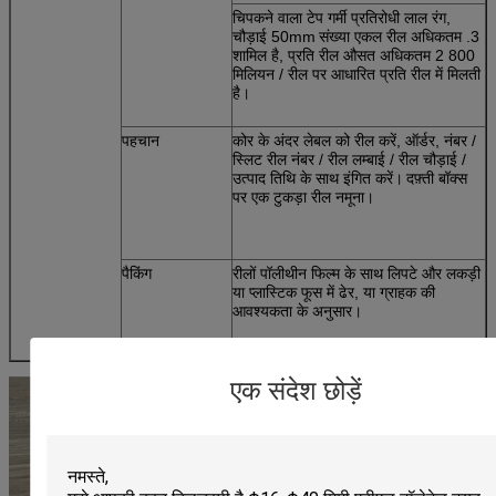
चिपकने वाला टेप गर्मी प्रतिरोधी लाल रंग,
चौड़ाई 50mm
संख्या एकल रील अधिकतम .3
शामिल है, प्रति रील औसत अधिकतम 2 800
मिलियन / रील पर आधारित प्रति रील में मिलती
है।
पहचान
कोर के अंदर लेबल को रील करें, ऑर्डर, नंबर /
स्लिट रील नंबर / रील लम्बाई / रील चौड़ाई /
उत्पाद तिथि के साथ इंगित करें।
दफ़्ती बॉक्स
पर एक टुकड़ा रील नमूना।
पैकिंग
रीलों पॉलीथीन फिल्म के साथ लिपटे और लकड़ी
या प्लास्टिक फूस में ढेर, या ग्राहक की
आवश्यकता के अनुसार।
एक संदेश छोड़ें