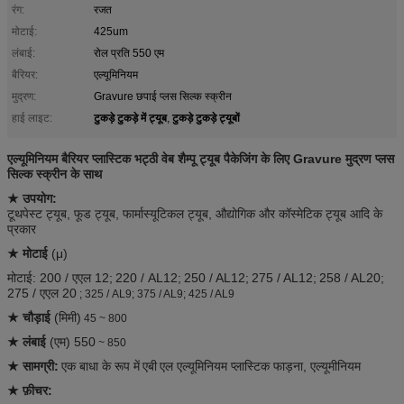
रंग:
रजत
मोटाई:
425um
लंबाई:
रोल प्रति 550 एम
बैरियर:
एल्यूमिनियम
मुद्रण:
Gravure छपाई प्लस सिल्क स्क्रीन
टुकड़े टुकड़े में ट्यूब
टुकड़े टुकड़े ट्यूबों
हाई लाइट:
,
एल्यूमिनियम बैरियर प्लास्टिक भट्ठी वेब शैम्पू ट्यूब पैकेजिंग के लिए Gravure मुद्रण प्लस
सिल्क स्क्रीन के साथ
★ उपयोग:
टूथपेस्ट ट्यूब, फूड ट्यूब, फार्मास्यूटिकल ट्यूब, औद्योगिक और कॉस्मेटिक ट्यूब आदि के
प्रकार
★ मोटाई
(μ)
मोटाई: 200 / एएल 12;
220 / AL12;
250 / AL12;
275 / AL12;
258 / AL20;
275 / एएल 20
; 325 / AL9; 375 / AL9; 425 / AL9
★ चौड़ाई
(मिमी)
45 ~ 800
★ लंबाई
(एम) 550
~ 850
★ सामग्री:
एक बाधा के रूप में
एबी
एल एल्यूमिनियम प्लास्टिक फाड़ना, एल्यूमीनियम
★ फ़ीचर: