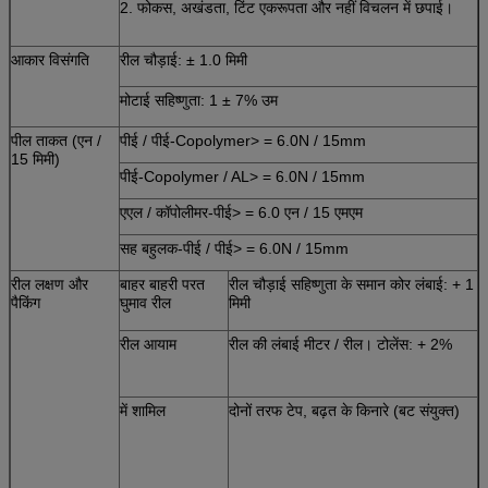
2. फोकस, अखंडता, टिंट एकरूपता और नहीं विचलन में छपाई।
आकार विसंगति
रील चौड़ाई: ± 1.0 मिमी
मोटाई सहिष्णुता: 1 ± 7% उम
पील ताकत (एन /
पीई / पीई-Copolymer> = 6.0N / 15mm
15 मिमी)
पीई-Copolymer / AL> = 6.0N / 15mm
एएल / कॉपोलीमर-पीई> = 6.0 एन / 15 एमएम
सह बहुलक-पीई / पीई> = 6.0N / 15mm
रील लक्षण और
बाहर बाहरी परत
रील चौड़ाई सहिष्णुता के समान कोर लंबाई: + 1
पैकिंग
घुमाव रील
मिमी
रील आयाम
रील की लंबाई मीटर / रील। टोलेंस: + 2%
में शामिल
दोनों तरफ टेप, बढ़त के किनारे (बट संयुक्त)