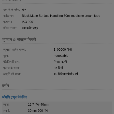
उत्पत्ति के प्लेस:
चीन
ब्रांड नाम:
Black Matte Surface Handling 50ml medicine cream tube
प्रमाणन:
ISO 9001
मॉडल संख्या:
दवा क्रीम ट्यूब
भुगतान & नौवहन नियमों
न्यूनतम आदेश मात्रा:
1, 00000 पीसी
मूल्य:
negotiable
पैकेजिंग विवरण:
निर्यात दफ़्ती
प्रसव के समय:
35 दिनों
आपूर्ति की क्षमता:
10 बिलियन पीसी / वर्ष
वर्णन
औषधि ट्यूब पैकेजिंग
व्यास:
12.7 मिमी-40mm
लंबाई:
30mm-200 मिमी