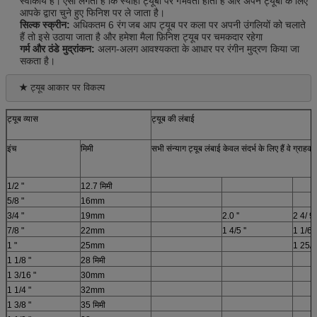
स्वीकार्य हैं।
ऐसा लगता है कि स्याही ट्यूबों पर गर्भवती होती है और अपने ट्यूबों के लिए
आपके द्वारा चुने हुए फिनिश पर ले जाता है।
सिल्क स्क्रीन:
अधिकतम 6 रंग
जब आप ट्यूब पर कला पर अपनी उंगलियों को चलाते
हैं तो इसे उठाया जाता है और हमेशा मैला फ़िनिश ट्यूब पर चमकदार रहेगा
गर्म और ठंडे मुद्रांकन:
अलग-अलग आवश्यकता के आधार पर रंगीन मुद्रण किया जा
सकता है।
★
 ट्यूब आकार पर विकल्प
ट्यूब व्यास
ट्यूब की लंबाई
इंच
मिमी
सभी संन्याग ट्यूब लंबाई केवल संदर्भ के लिए हैं
वे ग्राह
1/2 "
12.7 मिमी
5/8 "
16mm
3/4 "
19mm
2.0 ''
2 4/ 9 '
7/8 "
22mm
1 4/5 ''
1 1/6 ''
1 "
25mm
1 25/26
1 1/8 "
28 मिमी
1 3/16 "
30mm
1 1/4 "
32mm
1 3/8 "
35 मिमी