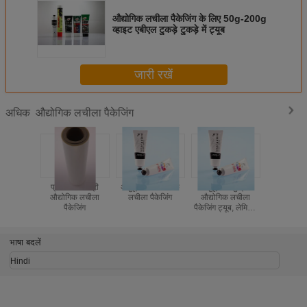
औद्योगिक लचीला पैकेजिंग के लिए 50g-200g
व्हाइट एबीएल टुकड़े टुकड़े में ट्यूब
जारी रखें
औद्योगिक लचीला पैकेजिंग
अधिक
प्रसाधन सामग्री
अनुकूलित औद्योगिक
अनुकूलित मुद्रित
कस्टम खाद
औद्योगिक लचीला
लचीला पैकेजिंग
औद्योगिक लचीला
एल्यूमीनियम
पैकेजिंग
पैकेजिंग ट्यूब, लेमिनेट
औद्योगिक
ट्यूब
पैकेजि
भाषा बदलें
Hindi