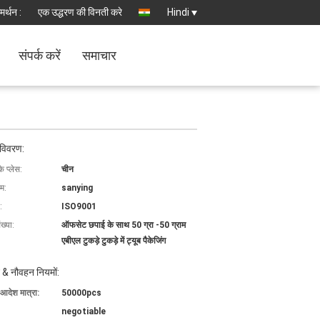
मर्थन :
एक उद्धरण की विनती करे
Hindi
संपर्क करें
समाचार
 विवरण:
के प्लेस:
चीन
ाम:
sanying
:
ISO9001
ख्या:
ऑफसेट छपाई के साथ 50 ग्रा -50 ग्राम
एबीएल टुकड़े टुकड़े में ट्यूब पैकेजिंग
 & नौवहन नियमों:
 आदेश मात्रा:
50000pcs
negotiable