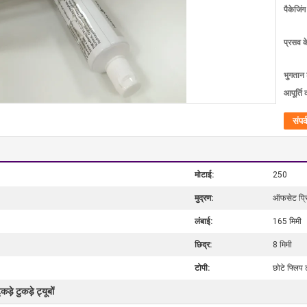
पैकेजिं
प्रसव 
भुगतान शर
आपूर्ति 
संपर्
मोटाई:
250
मुद्रण:
ऑफसेट प्रिं
लंबाई:
165 मिमी
छिद्र:
8 मिमी
टोपी:
छोटे फ्लिप 
ुकड़े टुकड़े ट्यूबों