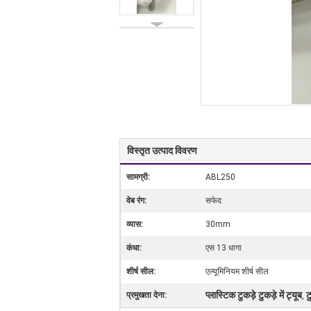
विस्तृत उत्पाद विवरण
सामग्री:
ABL250
वेब रंग:
सफेद
व्यास:
30mm
कंधा:
एस 13 धागा
शीर्ष सील:
एल्यूमिनियम शीर्ष सील
प्लास्टिक टुकड़े टुकड़े में ट्यूब
ट
प्रमुखता देना:
,