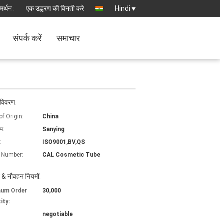
मर्थन :
एक उद्धरण की विनती करे
Hindi
संपर्क करें
समाचार
 विवरण:
of Origin:
China
ाम:
Sanying
:
ISO9001,BV,QS
 Number:
CAL Cosmetic Tube
 & नौवहन नियमों:
mum Order
30,000
ity:
negotiable