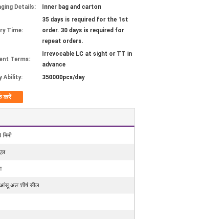
ging Details:
Inner bag and carton
35 days is required for the 1st
ery Time:
order. 30 days is required for
repeat orders.
Irrevocable LC at sight or TT in
ent Terms:
advance
 Ability:
350000pcs/day
क करें
 मिमी
एल
ग
आंसू अल शीर्ष सील