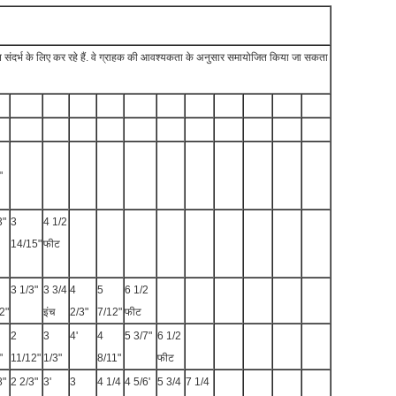
संदर्भ के लिए कर रहे हैं. वे ग्राहक की आवश्यकता के अनुसार समायोजित किया जा सकता
"
3"
3
4 1/2
14/15"
फीट
3 1/3"
3 3/4
4
5
6 1/2
2"
इंच
2/3"
7/12"
फीट
2
3
4'
4
5 3/7"
6 1/2
"
11/12"
1/3"
8/11"
फीट
8"
2 2/3"
3'
3
4 1/4
4 5/6'
5 3/4
7 1/4