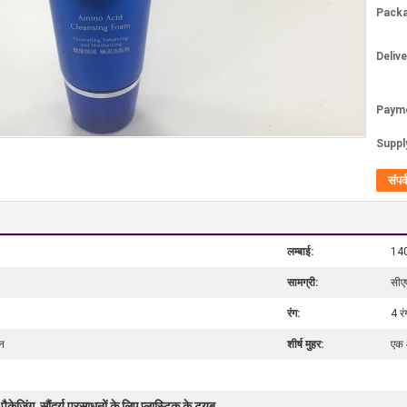
Packa
Deliv
Paym
Supply
संपर्
लम्बाई:
140
सामग्री:
सीए
रंग:
4 रं
ीन
शीर्ष मुहर:
एक 
पैकेजिंग
सौंदर्य प्रसाधनों के लिए प्लास्टिक के ट्यूब