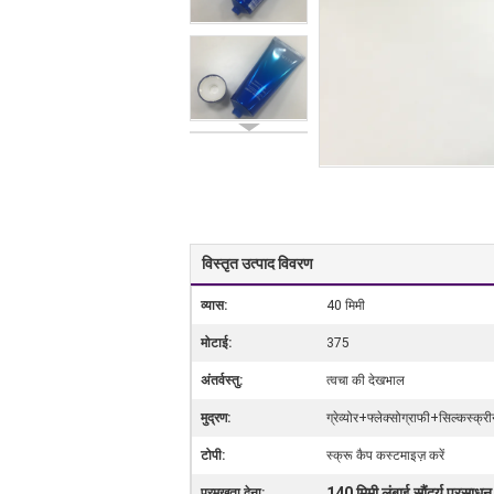
विस्तृत उत्पाद विवरण
व्यास:
40 मिमी
मोटाई:
375
अंतर्वस्तु:
त्वचा की देखभाल
मुद्रण:
ग्रेव्योर+फ्लेक्सोग्राफी+सिल्कस्क्र
टोपी:
स्क्रू कैप कस्टमाइज़ करें
140 मिमी लंबाई सौंदर्य प्रसाधन 
प्रमुखता देना: