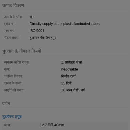
उत्पाद विवरण
उत्पत्ति के प्लेस:
चीन
ब्रांड नाम:
Directly supply blank plastic laminated tubes
प्रमाणन:
ISO 9001
मॉडल संख्या:
टूथपेस्ट पैकेजिंग ट्यूब
भुगतान & नौवहन नियमों
न्यूनतम आदेश मात्रा:
1, 00000 पीसी
मूल्य:
negotiable
पैकेजिंग विवरण:
निर्यात दफ़्ती
प्रसव के समय:
35 दिनों
आपूर्ति की क्षमता:
10 अरब पीसी / वर्ष
वर्णन
टूथपेस्ट ट्यूब
व्यास:
12.7 मिमी-40mm