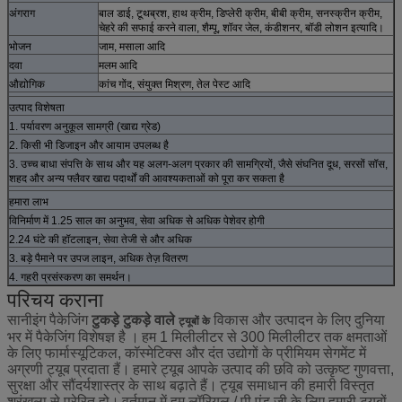
अंगराग
बाल डाई, टूथब्रश, हाथ क्रीम, डिप्लेरी क्रीम, बीबी क्रीम, सनस्क्रीन क्रीम,
चेहरे की सफाई करने वाला, शैम्पू, शॉवर जेल, कंडीशनर, बॉडी लोशन इत्यादि।
भोजन
जाम, मसाला आदि
दवा
मलम आदि
औद्योगिक
कांच गोंद, संयुक्त मिश्रण, तेल पेस्ट आदि
उत्पाद विशेषता
1. पर्यावरण अनुकूल सामग्री (खाद्य ग्रेड)
2. किसी भी डिजाइन और आयाम उपलब्ध है
3. उच्च बाधा संपत्ति के साथ और यह अलग-अलग प्रकार की सामग्रियों, जैसे संघनित दूध, सरसों सॉस,
शहद और अन्य फ्लैवर खाद्य पदार्थों की आवश्यकताओं को पूरा कर सकता है
हमारा लाभ
विनिर्माण में 1.25 साल का अनुभव, सेवा अधिक से अधिक पेशेवर होगी
2.24 घंटे की हॉटलाइन, सेवा तेजी से और अधिक
3. बड़े पैमाने पर उपज लाइन, अधिक तेज़ वितरण
4. गहरी प्रसंस्करण का समर्थन।
परिचय कराना
सानीइंग पैकेजिंग
टुकड़े टुकड़े वाले
विकास और उत्पादन के लिए दुनिया
ट्यूबों के
भर में पैकेजिंग विशेषज्ञ है
।
हम 1 मिलीलीटर से 300 मिलीलीटर तक क्षमताओं
के लिए फार्मास्यूटिकल, कॉस्मेटिक्स और दंत उद्योगों के प्रीमियम सेगमेंट में
अग्रणी ट्यूब प्रदाता हैं।
हमारे ट्यूब आपके उत्पाद की छवि को उत्कृष्ट गुणवत्ता,
सुरक्षा और सौंदर्यशास्त्र के साथ बढ़ाते हैं।
ट्यूब समाधान की हमारी विस्तृत
श्रृंखला से प्रेरित हो।
वर्तमान में हम लॉरियल / पी एंड जी के लिए हमारी ट्यूबों