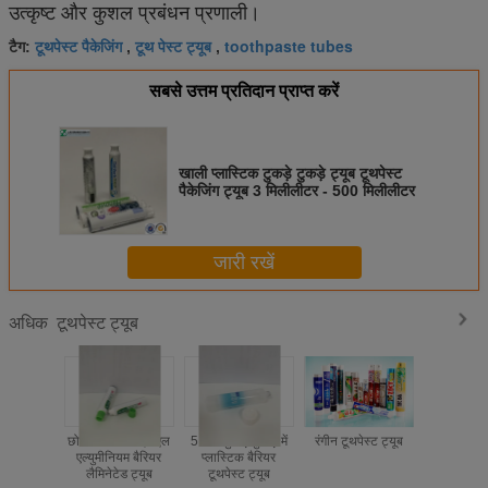
उत्कृष्ट
और कुशल
प्रबंधन
प्रणाली।
टूथपेस्ट पैकेजिंग
टूथ पेस्ट ट्यूब
toothpaste tubes
टैग:
,
,
सबसे उत्तम प्रतिदान प्राप्त करें
खाली प्लास्टिक टुकड़े टुकड़े ट्यूब टूथपेस्ट
पैकेजिंग ट्यूब 3 मिलीलीटर - 500 मिलीलीटर
जारी रखें
टूथपेस्ट ट्यूब
अधिक
छोटे आकार की एबीएल
5 परतें टुकड़े टुकड़े में
रंगीन टूथपेस्ट ट्यूब
प्लास्टिक टूथप
एल्युमीनियम बैरियर
प्लास्टिक बैरियर
लैमिनेटेड ट्यूब
टूथपेस्ट ट्यूब